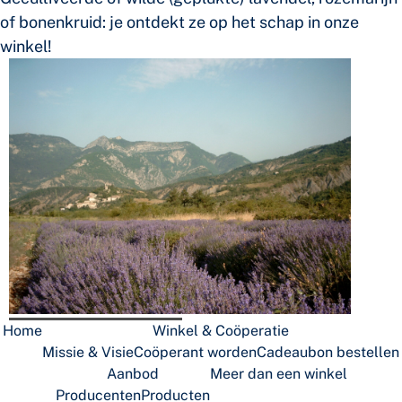
of bonenkruid: je ontdekt ze op het schap in onze
winkel!
Medion DIGITAL CAMERA
Home
Winkel & Coöperatie
Missie & Visie
Coöperant worden
Cadeaubon bestellen
Aanbod
Meer dan een winkel
Producenten
Producten