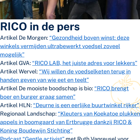
RICO in de pers
Artikel De Morgen:
“Gezondheid boven winst: deze
winkels vermijden ultrabewerkt voedsel zoveel
mogelijk”
Artikel GVA:
“RICO LAB, het juiste adres voor lekkers”
Artikel Wervel:
“Wij willen de voedselketen terug in
handen geven van wie eet en teelt”
Artikel De mooiste boodschap is bio:
“RICO brengt
boer en burger graag samen”
Artikel HLN:
“Deurne is een eerlijke buurtwinkel rijker”
Regionaal Landschap:
“Kleuters van Koekatoe plukken
appels in boomgaard van Ertbrugge dankzij RICO &
Koning Boudewijn Stichting”
Podcast “Gentle activist”
met Ruth Vanreusel voor