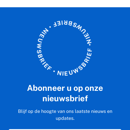
E
F
I
R
•
B
N
S
I
E
W
U
U
W
E
I
S
N
B
•
R
F
I
E
E
I
F
R
•
B
N
S
I
W
E
U
Abonneer u op onze
nieuwsbrief
Blijf op de hoogte van ons laatste nieuws en
updates.