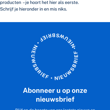
producten – je hoort het hier als eerste.
Schrijf je hieronder in en mis niks.
B
R
I
S
E
W
F
U
•
E
N
I
I
N
E
•
U
F
W
E
S
I
R
B
B
R
S
I
E
W
F
U
•
E
I
N
Abonneer u op onze
nieuwsbrief