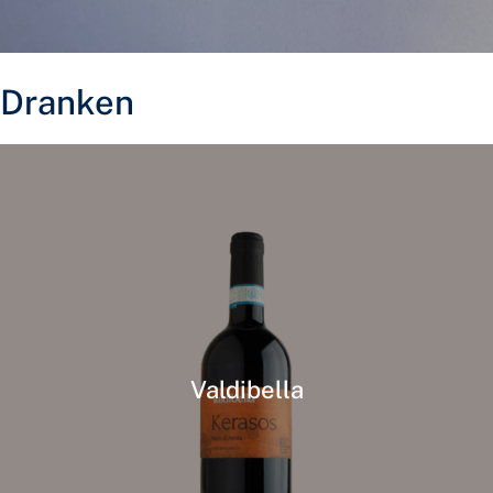
Dranken
Valdibella