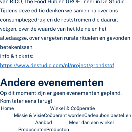
van RICO, The Food Hub en GROF – neer in De Studio.
Tijdens deze editie denken we samen na over ons
consumptiegedrag en de reststromen die daaruit
volgen, over de waarde van het kleine en het
alledaagse, over vergeten rurale rituelen en gevonden
betekenissen.
Info & tickets:
https://www.destudio.com/nl/project/grondstof
Andere evenementen
Op dit moment zijn er geen evenementen gepland.
Kom later eens terug!
Home
Winkel & Coöperatie
Missie & Visie
Coöperant worden
Cadeaubon bestellen
Aanbod
Meer dan een winkel
Producenten
Producten