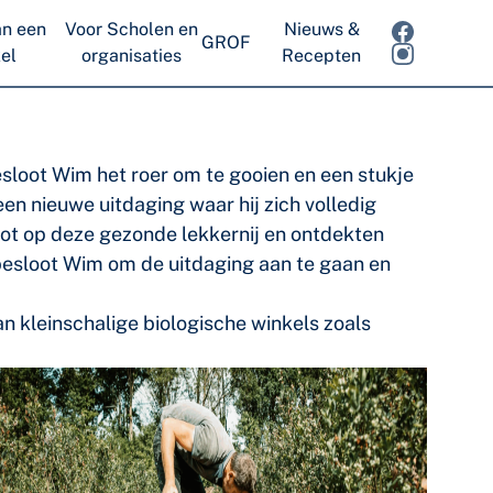
n een
Voor Scholen en
Nieuws &
GROF
el
organisaties
Recepten
sloot Wim het roer om te gooien en een stukje
en nieuwe uitdaging waar hij zich volledig
rzot op deze gezonde lekkernij en ontdekten
 besloot Wim om de uitdaging aan te gaan en
n kleinschalige biologische winkels zoals