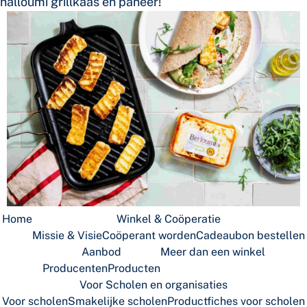
halloumi grillkaas en paneer!
Home
Winkel & Coöperatie
Missie & Visie
Coöperant worden
Cadeaubon bestellen
Aanbod
Meer dan een winkel
Producenten
Producten
Voor Scholen en organisaties
Voor scholen
Smakelijke scholen
Productfiches voor scholen