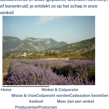
of bonenkruid: je ontdekt ze op het schap in onze
winkel!
Medion DIGITAL CAMERA
Home
Winkel & Coöperatie
Missie & Visie
Coöperant worden
Cadeaubon bestellen
Aanbod
Meer dan een winkel
Producenten
Producten