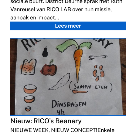
sociale buurt. District Deurne sprak met Ruth
Vanreusel van RICO LAB over hun missie,
aanpak en impact…
Lees meer
Nieuw: RICO’s Beanery
NIEUWE WEEK, NIEUW CONCEPT!Enkele