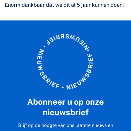
Enorm dankbaar dat we dit al 5 jaar kunnen doen!
B
R
S
I
W
E
F
U
E
•
I
N
N
I
•
E
F
U
E
W
I
R
S
B
B
S
R
W
I
E
U
F
E
•
I
N
Abonneer u op onze
nieuwsbrief
Blijf op de hoogte van ons laatste nieuws en