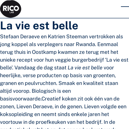
Skip to main content
T
La vie est belle
Stefaan Deraeve en Katrien Steeman vertrokken als
jong koppel als verplegers naar Rwanda. Eenmaal
terug thuis in Oostkamp kwamen ze terug met het
unieke recept voor hun veggie burgerbedrijf ‘La vie est
belle’. Vandaag de dag staat
La vie est belle
voor
h
eerlijke, verse producten op basis van groenten,
granen en peulvruchten. Smaak en kwaliteit staan
altijd voorop. Biologisch is een
basisvoorwaarde.
Creatief koken zit ook één van de
zonen, Lieven Deraeve, in de genen. Lieven volgde een
koksopleiding en neemt sinds enkele jaren het
voortouw in de proefkeuken van het bedrijf. In de