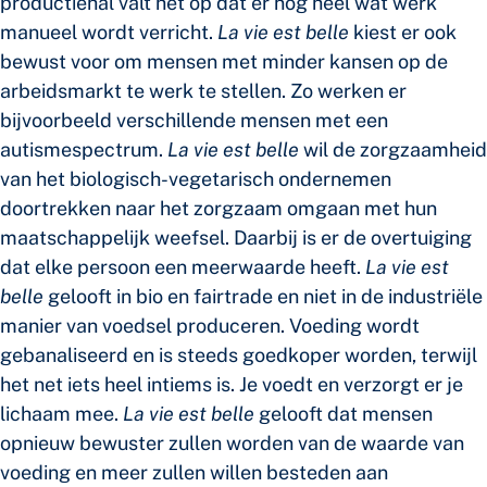
productiehal valt het op dat er nog heel wat werk
manueel wordt verricht.
La vie est belle
kiest er ook
bewust voor om mensen met minder kansen op de
arbeidsmarkt te werk te stellen. Zo werken er
bijvoorbeeld verschillende mensen met een
autismespectrum.
La vie est belle
wil de zorgzaamheid
van het biologisch-vegetarisch ondernemen
doortrekken naar het zorgzaam omgaan met hun
maatschappelijk weefsel. Daarbij is er de overtuiging
dat elke persoon een meerwaarde heeft.
La vie est
belle
gelooft in bio en fairtrade en niet in de industriële
manier van voedsel produceren. Voeding wordt
gebanaliseerd en is steeds goedkoper worden, terwijl
het net iets heel intiems is. Je voedt en verzorgt er je
lichaam mee.
La vie est belle
gelooft dat mensen
opnieuw bewuster zullen worden van de waarde van
voeding en meer zullen willen besteden aan