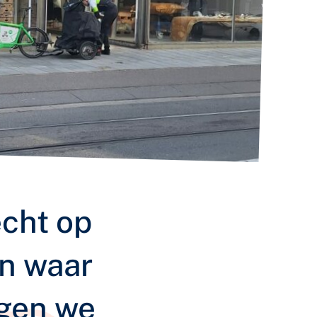
echt op
en waar
agen we