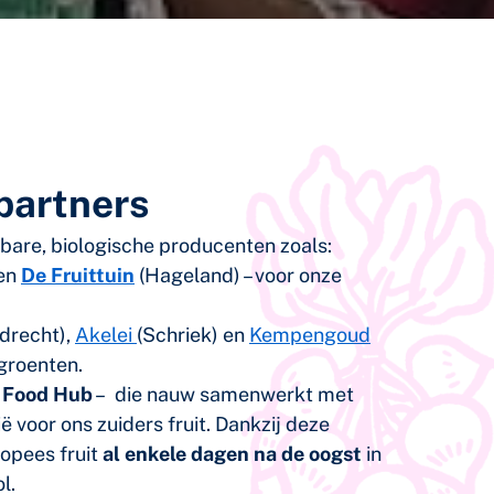
partners
re, biologische producenten zoals:
 en
De Fruittuin
(Hageland) – voor onze
drecht),
Akelei
(Schriek) en
Kempengoud
groenten.
e Food Hub
– die nauw samenwerkt met
ië voor ons zuiders fruit.
Dankzij deze
opees fruit
al enkele dagen na de oogst
in
l.