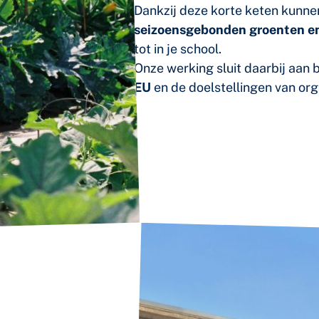
Dankzij deze korte keten kunn
seizoensgebonden groenten en
tot in je school.
Onze werking sluit daarbij aan b
EU
en de doelstellingen van org