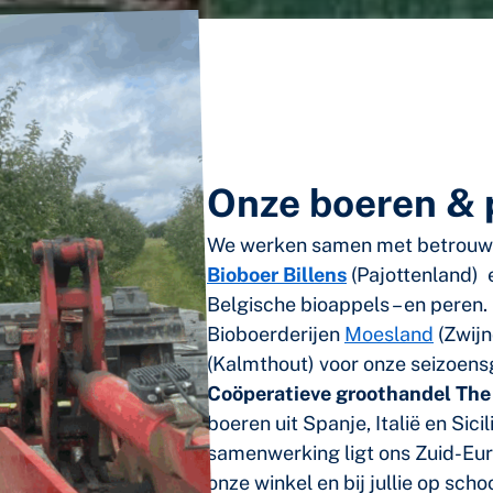
Onze boeren & 
We werken samen met betrouwba
Bioboer Billens
(Pajottenland)
Belgische bioappels – en peren.
Bioboerderijen
Moesland
(Zwijn
(Kalmthout) voor onze seizoens
Coöperatieve groothandel Th
boeren uit Spanje, Italië en Sicil
samenwerking ligt ons Zuid-Eur
onze winkel en bij jullie op schoo