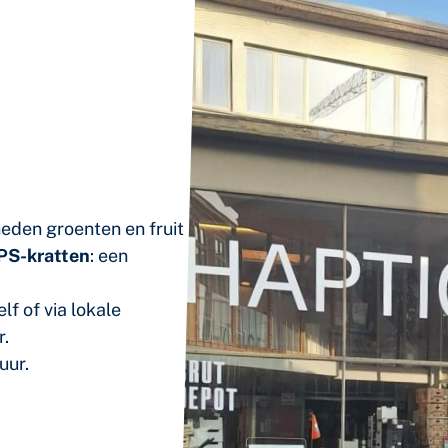
eden groenten en fruit
PS-kratten
: een
lf of via lokale
r.
uur.