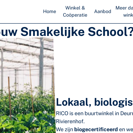
Winkel &
Meer da
Home
Aanbod
Coöperatie
wink
ouw Smakelijke School
Lokaal, biolog
RICO is een buurtwinkel in Deur
Rivierenhof.
We zijn
biogecertificeerd
en we