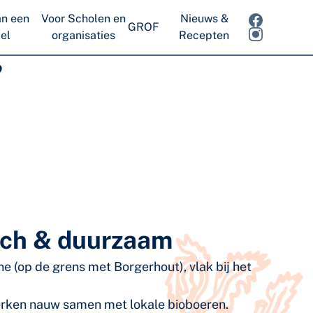
n een
Voor Scholen en
Nieuws &
GROF
el
organisaties
Recepten
?
isch & duurzaam
ne (op de grens met Borgerhout), vlak bij het
rken nauw samen met lokale bioboeren.