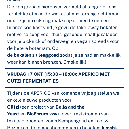
Die kan je zoals hierboven vermeld al langer bij ons
terplekke eten in de winkel of ons terrasje achteraan,
maar zijn nu ook nog makkelijker mee te nemen!
In onze koelkast vind je gevulde take-away bokalen
met verse soep voor thuis, gezonde maaltijdsalades
voor je picknick of onderweg, en vegan spreads voor
de betere boterham. Op
de
bokalen
zit
leeggoed
zodat je ze nadien makkelijk
weer kan binnen brengen. Smakelijk!
VRIJDAG 17 OKT (15:30 – 18:00): APERICO MET
GÜTZI FERMENTATIES
Tijdens de APERICO van komende vrijdag stellen we
enkele nieuwe producten voor!
Gützi
(een project van
Bella and the
Yeast
en
BioForum vzw
) tovert reststromen van
lokale bioboeren (zoals Kempengoud en Loof &
Bezen) om tot smaakbommetjes in bokalen:
kimchi,