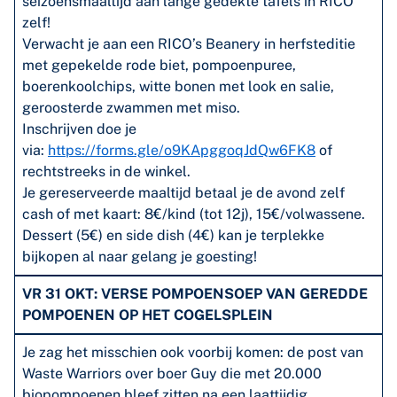
seizoensmaaltijd aan lange gedekte tafels in RICO
zelf!
Verwacht je aan een RICO’s Beanery in herfsteditie
met gepekelde rode biet, pompoenpuree,
boerenkoolchips, witte bonen met look en salie,
geroosterde zwammen met miso.
Inschrijven doe je
via:
https://forms.gle/o9KApggoqJdQw6FK8
of
rechtstreeks in de winkel.
Je gereserveerde maaltijd betaal je de avond zelf
cash of met kaart: 8€/kind (tot 12j), 15€/volwassene.
Dessert (5€) en side dish (4€) kan je terplekke
bijkopen al naar gelang je goesting!
VR 31 OKT: VERSE POMPOENSOEP VAN GEREDDE
POMPOENEN OP HET COGELSPLEIN
Je zag het misschien ook voorbij komen: de post van
Waste Warriors over boer Guy die met 20.000
biopompoenen bleef zitten na een laattijdig