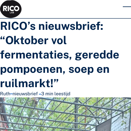
Skip to main content
T
RICO’s nieuwsbrief:
“Oktober vol
fermentaties, geredde
pompoenen, soep en
ruilmarkt!”
in
Ruth
nieuwsbrief
3 min leestijd
Geplaatst door