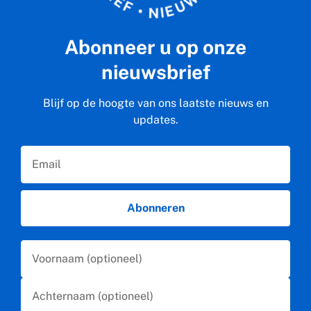
F
W
•
U
E
N
I
Abonneer u op onze
nieuwsbrief
Blijf op de hoogte van ons laatste nieuws en
updates.
Email
Abonneren
First Name
Last Name