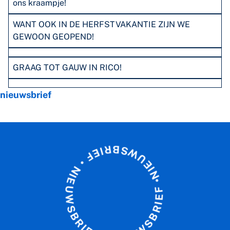
ons kraampje!
WANT OOK IN DE HERFSTVAKANTIE ZIJN WE
GEWOON GEOPEND!
GRAAG TOT GAUW IN RICO!
Tags
nieuwsbrief
R
B
I
E
S
F
W
•
U
N
E
I
E
I
N
U
•
W
F
S
E
B
I
R
R
B
I
E
S